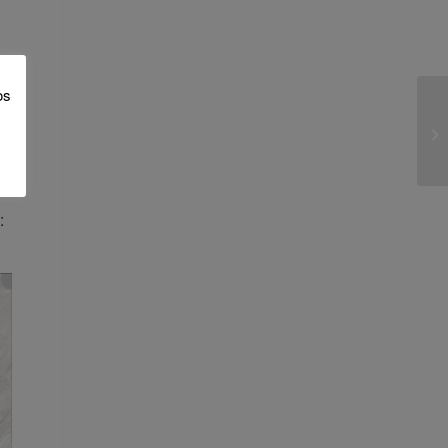
os
ms
: