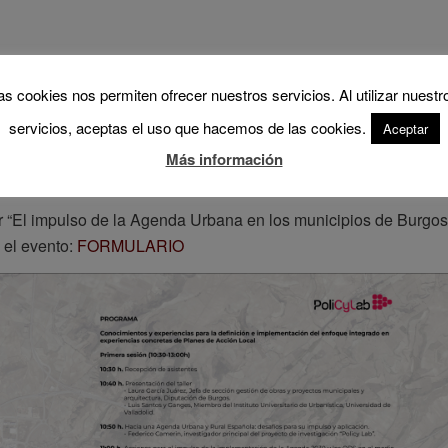
 de Trabajo por parte de los moderadores.
as cookies nos permiten ofrecer nuestros servicios. Al utilizar nuestr
servicios, aceptas el uso que hacemos de las cookies.
Aceptar
Más información
del enlace
https://www.youtube.com/@institutourbanistica/strea
ler “El impulso de la Agenda Urbana en los municipios de Burgos
 el evento:
FORMULARIO