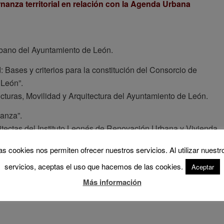
anza territorial en relación con la Agenda Urbana
rbano del Ayuntamiento de León.
Bases y criterios para la constitución del Consorcio de
 León”.
ucturas, Movilidad y Arquitectura del Ayuntamiento de León.
anza”.
tectas del Instituto Leonés de Renovación Urbana y Vivienda.
Fernández Maroto, Juan Luis de las Rivas Sanz.
as cookies nos permiten ofrecer nuestros servicios. Al utilizar nuestr
servicios, aceptas el uso que hacemos de las cookies.
Aceptar
Más información