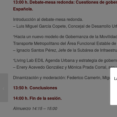
13:00 h. Debate-mesa redonda: Cuestiones de gobern
Española.
Introducción al debate-mesa redonda.
– Luis Miguel García Copete, Concejal de Desarrollo U
“Hacia un nuevo modelo de Gobernanza de la Movilidad: 
Transporte Metropolitano del Área Funcional Estable de
– Ignacio Santos Pérez, Jefe de la Subárea de Infraestr
“Living Lab EDIL Agenda Urbana y estrategia de gobern
– Enery Acevedo González y Mónica Prada Corral, arqui
Dinamización y moderación: Federico Camerin, Miguel 
L
Seminario sobre el
Catálogo de Barrios
13:50 h
.
Conclusiones
Vulnerables 2021 a
cargo de
14:00 h. Fin de la sesión.
investigadores...
Almuerzo 14:15 – 15:00