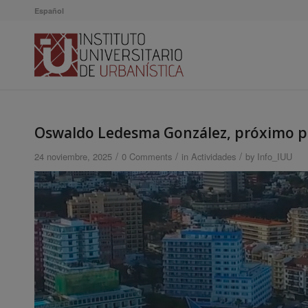
Español
Oswaldo Ledesma González, próximo po
/
/
/
24 noviembre, 2025
0 Comments
in
Actividades
by
Info_IUU