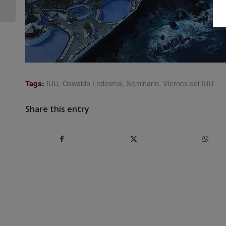
para Ciudades 30: “Los
centros...
IUU
,
Oswaldo Ledesma
,
Seminario
,
Viernes del IUU
Tags:
Share this entry