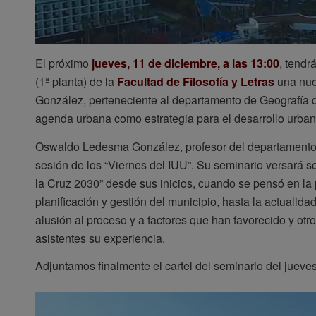
El próximo
jueves, 11 de diciembre, a las 13:00
, tendr
(1ª planta) de la
Facultad de Filosofía y Letras
una nue
González, perteneciente al departamento de Geografía de
agenda urbana como estrategia para el desarrollo urbano 
Oswaldo Ledesma González, profesor del departamento 
sesión de los “Viernes del IUU”. Su seminario versará 
la Cruz 2030” desde sus inicios, cuando se pensó en la p
planificación y gestión del municipio, hasta la actualid
alusión al proceso y a factores que han favorecido y otr
asistentes su experiencia.
Adjuntamos finalmente el cartel del seminario del jueve