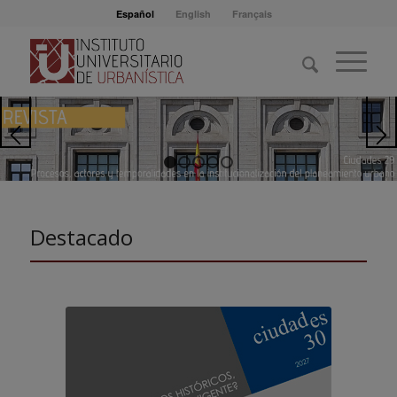
Español
English
Français
1
2
3
4
5
Destacado
Convocatoria abierta hasta
el 30 de septiembre de