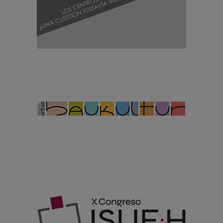
2026
Baukultur urbanística
de las ciudades medias
españolas:
caracterización, perfiles y
potencialidades
X Congreso Internacional
ISUF-H Valladolid 2026