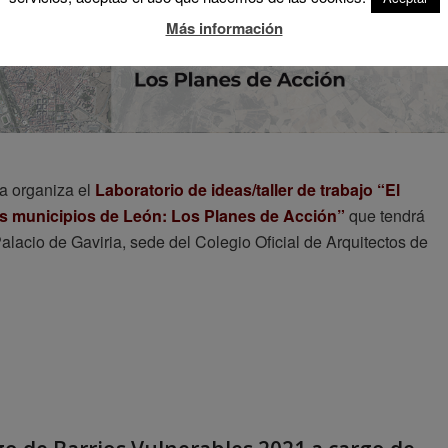
Más información
ca organiza el
Laboratorio de ideas/taller de trabajo “El
s municipios de León: Los Planes de Acción”
que tendrá
Palacio de Gaviria, sede del Colegio Oficial de Arquitectos de