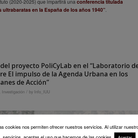
stituto (2020-2025) que impartirá una
conferencia titulada
s ultrabaratas en la España de los años 1940”
.
 del proyecto PoliCyLab en el “Laboratorio d
bre El impulso de la Agenda Urbana en los
lanes de Acción”
/
,
Investigación
by
Info_IUU
as cookies nos permiten ofrecer nuestros servicios. Al utilizar nuestr
servicios, aceptas el uso que hacemos de las cookies.
Aceptar