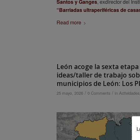
Santos y Ganges
, exdirector del In
“Barriadas ultraperiféricas de casa
Read more
León acoge la sexta etapa
ideas/taller de trabajo so
municipios de León: Los P
/
/
25 mayo, 2026
0 Comments
in
Actividades
L