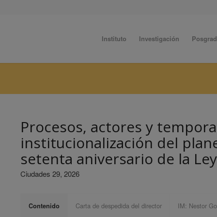
Instituto
Investigación
Posgra
Procesos, actores y tempora
institucionalización del pla
setenta aniversario de la Le
Ciudades 29, 2026
Carta de despedida del director
IM: Nestor Gou
Contenido