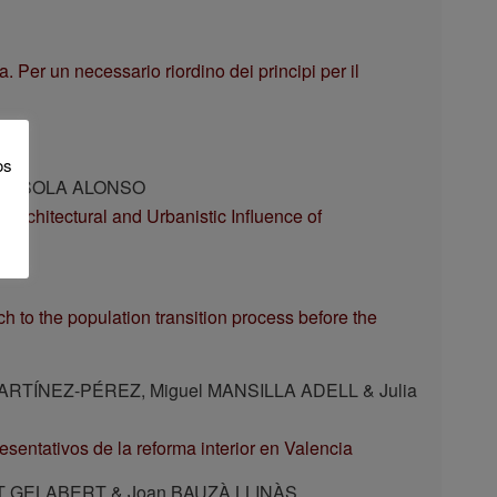
ia. Per un necessario riordino dei principi per il
os
ón SOLA ALONSO
Architectural and Urbanistic Influence of
h to the population transition process before the
ARTÍNEZ-PÉREZ, Miguel MANSILLA ADELL & Julia
esentativos de la reforma interior en Valencia
T GELABERT & Joan BAUZÀ LLINÀS