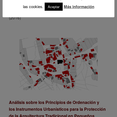
y León
en los Municipios Menores de 500
las cookies.
Más información
Aceptar
habitantes.
Criterios de Ordenación Urbana
(2016)
Análisis sobre los Principios de Ordenación y
los Instrumentos Urbanísticos para la Protección
de la Arquitectura Tradicional en Pequeños