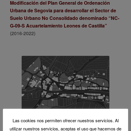
Modificación del Plan General de Ordenación
Urbana de Segovia para desarrollar el Sector de
Suelo Urbano No Consolidado denominado “NC-
G-09-S Acuartelamiento Leones de Castilla”
(2016-2022)
Las cookies nos permiten ofrecer nuestros servicios. Al
Aplicación de la Normativa Urbanística de Castilla
utilizar nuestros servicios, aceptas el uso que hacemos de