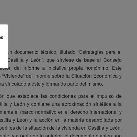
os
 de un documento técnico, titulado “Estrategias para el
n Castilla y León”, que sirviese de base al Consejo
ación del informe a iniciativa propia homónimo. Este
.4 “Vivienda” del Informe sobre la Situación Económica y
ma vinculado a éste y formando parte del mismo.
n que establece las condiciones para el impulso de
illa y León y contiene una aproximación sintética a la
menta el marco normativo en el derecho internacional y
stilla y León y la acción en la materia desarrollada por
rfiles de la situación de la vivienda en Castilla y León,
mente, y a partir de lo anterior, el documento plantea una