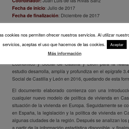
Coordinador:
Juan Luis de las Rivas Sanz
Fecha de inicio
: Julio de 2017
Fecha de finalización
: Diciembre de 2017
as cookies nos permiten ofrecer nuestros servicios. Al utilizar nuestr
DESCRIPCIÓN
servicios, aceptas el uso que hacemos de las cookies.
Aceptar
El objetivo de este trabajo consistió en la realización
Más información
impulso de un nuevo modelo de política de vivienda e
Económico y Social de Castilla y León para la realiz
estudio desarrolla, amplía y profundiza en el epígrafe 3
Social de Castilla y León en 2016, quedando de esta for
El documento elaborado comienza con una introducció
cualquier nuevo modelo de política de vivienda en Cast
situación de la vivienda en Europa. Seguidamente se co
en España, la legislación y la política de vivienda en Ca
algunas ciudades de la región. Después se analizan los pe
a partir de la información estadística disponible, y final