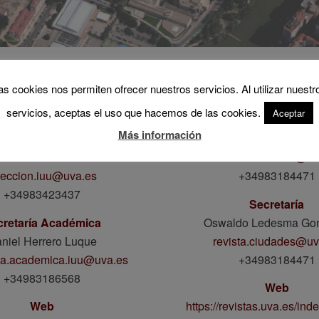
as cookies nos permiten ofrecer nuestros servicios. Al utilizar nuestr
UTO UNIVERSITARIO DE
REVISTA CIUDA
servicios, aceptas el uso que hacemos de las cookies.
Aceptar
URBANÍSTICA
Dirección
Más información
Dirección
Federico Cameri
el Fernández Maroto
revista.ciudades@uv
reccion.iuu@uva.es
+34983184471
+34983423437
Secretaría
cretaría Académica
Oswaldo Ledesma Go
niel Herrero Luque
revista.ciudades@uv
ria.academica.iuu@uva.es
+34983184471
+34983186568
Web
Web
https://revistas.uva.es/in