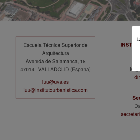
L
INSTIT
Escuela Técnica Superior de
Arquitectura
Avenida de Salamanca, 18
Migu
47014 · VALLADOLID (España)
di
iuu@uva.es
iuu@institutourbanistica.com
Se
Da
secreta