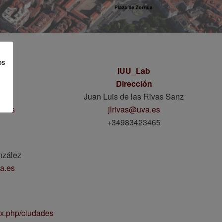
os
DES
IUU_Lab
Dirección
n
Juan Luis de las Rivas Sanz
a.es
jlrivas@uva.es
+34983423465
nzález
a.es
dex.php/ciudades