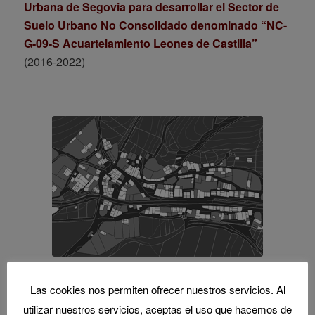
Urbana de Segovia para desarrollar el Sector de
Suelo Urbano No Consolidado denominado “NC-
G-09-S Acuartelamiento Leones de Castilla”
(2016-2022)
Aplicación de la Normativa Urbanística de Castilla
Las cookies nos permiten ofrecer nuestros servicios. Al
y León en los Municipios Menores de 500
utilizar nuestros servicios, aceptas el uso que hacemos de