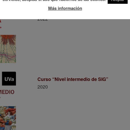
Curso “Los Sistemas de Información Geo
Más información
Fundamentos y Nivel Básico. 1ª edición sobr
2022
Curso “Nivel intermedio de SIG”
2020