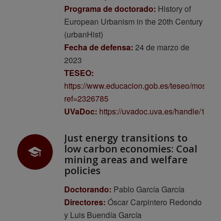
Programa de doctorado:
History of
European Urbanism in the 20th Century
(urbanHist)
Fecha de defensa:
24 de marzo de
2023
TESEO:
https://www.educacion.gob.es/teseo/mostrar
ref=2326785
UVaDoc:
https://uvadoc.uva.es/handle/103
Just energy transitions to
low carbon economies: Coal
mining areas and welfare
policies
Doctorando:
Pablo García García
Directores:
Óscar Carpintero Redondo
y Luis Buendía García