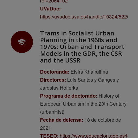
ref=2064102
UVaDoc:
https://uvadoc.uva.es/handle/10324/52201
Trams in Socialist Urban
Planning in the 1960s and
1970s: Urban and Transport
Models in the GDR, the CSR
and the USSR
Doctoranda:
Elvira Khairullina
Directores:
Luis Santos y Ganges y
Jaroslav Hofierka
Programa de doctorado:
History of
European Urbanism in the 20th Century
(urbanHist)
Fecha de defensa:
18 de octubre de
2021
TESEO:
https://www.educacion.gob.es/tese