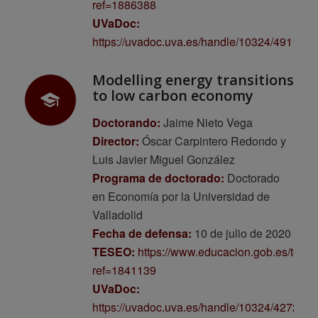
ref=1886388
UVaDoc:
https://uvadoc.uva.es/handle/10324/49111
Modelling energy transitions
to low carbon economy
Doctorando:
Jaime Nieto Vega
Director:
Óscar Carpintero Redondo y
Luis Javier Miguel González
Programa de doctorado:
Doctorado
en Economía por la Universidad de
Valladolid
Fecha de defensa:
10 de julio de 2020
TESEO:
https://www.educacion.gob.es/tese
ref=1841139
UVaDoc:
https://uvadoc.uva.es/handle/10324/42727