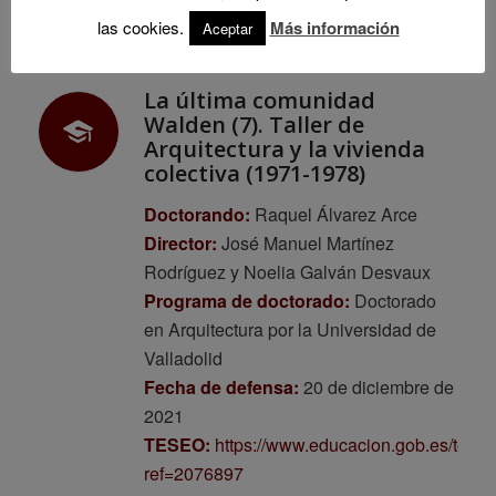
UVaDoc:
las cookies.
Más información
Aceptar
https://uvadoc.uva.es/handle/10324/52080
La última comunidad
Walden (7). Taller de
Arquitectura y la vivienda
colectiva (1971-1978)
Doctorando:
Raquel Álvarez Arce
Director:
José Manuel Martínez
Rodríguez y Noelia Galván Desvaux
Programa de doctorado:
Doctorado
en Arquitectura por la Universidad de
Valladolid
Fecha de defensa:
20 de diciembre de
2021
TESEO:
https://www.educacion.gob.es/tese
ref=2076897