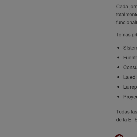
Cada jorn
totalment
funcional
Temas pri
Sistem
Fuente
Consul
La edi
La rep
Proyec
Todas las
de la ETS