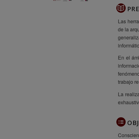
PR
Las herra
de la arq
generaliz
informáti
En el ámb
informaci
fenómenos
trabajo r
La realiz
exhaustiv
OBJ
Conscient