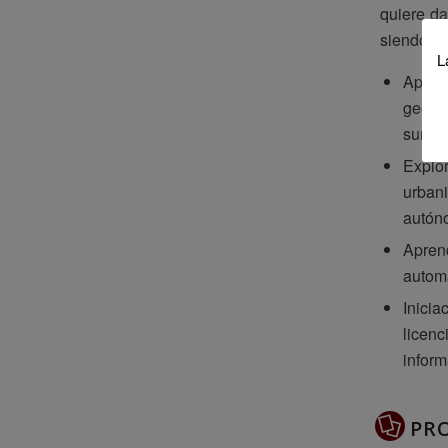
quiere da
siendo lo
L
Apren
georr
sumini
Explor
urbani
autón
Aprend
automa
Inicia
licenc
inform
PR