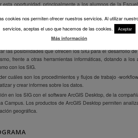
r esta oportunidad, principalmente a los alumnos de la Escuel
s objetivos del curso.
as cookies nos permiten ofrecer nuestros servicios. Al utilizar nuestr
der los conceptos fundamentales de un SIG y sus aplicacione
servicios, aceptas el uso que hacemos de las cookies.
Aceptar
eferenciar y geocodificar la información alfanumérica para 
Más información
strada en forma de tablas o generada a partir del trabajo de ca
ar las posibilidades que ofrecen los SIG para el desarrollo de 
smo, frente a otras herramientas informáticas, dotando a los
omo con los SIG.
er cuáles son los procedimientos y flujos de trabajo ‐workflow
tizar y crear informes sobre los datos.
ción en los SIG con el software ArcGIS Desktop, de la compañí
ia Campus. Los productos de ArcGIS Desktop permiten analizar, 
ación geográfica.
OGRAMA