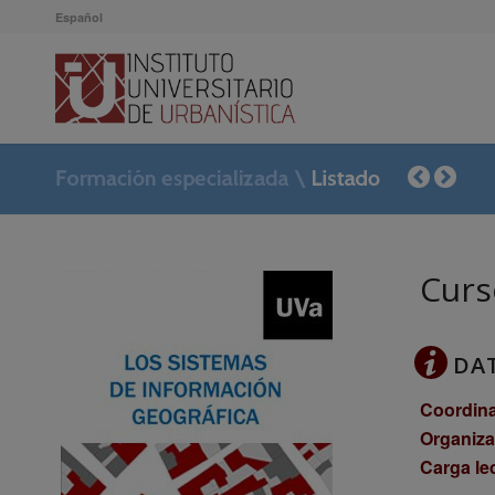
Español
Cur
DA
Coordin
Organiza
Carga lec