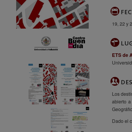
FE
19, 22 y 
LU
ETS de A
Universid
DE
Los desti
abierto a
Geográfic
Dado el c