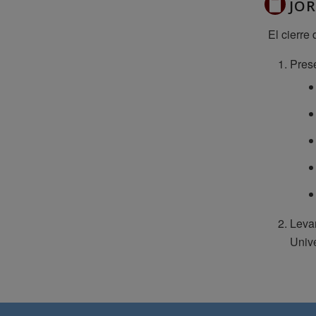
JOR
El cierre
Pres
Levan
Unive