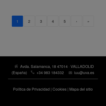
1
2
3
4
5
›
»
Avda. Salamanca, 18 47014 · VALLADOLID
(España)
+34 983 184332
iuu@uva.es
Política de Privacidad
|
Cookies
|
Mapa del sitio