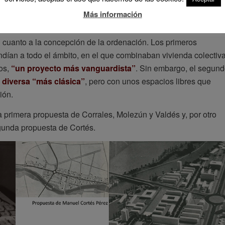
ecto formado por
Antonio Corrales, Ramón Vázquez Molezún
Más información
anuel Cortés Pérez
.
en cuanto a la concepción de la ordenación. Los primeros
dían a todo el ámbito, en el que combinaban vivienda colectiv
cos,
“un proyecto más vanguardista”
. Sin embargo, el segun
 diversa “más clásica”
, pero con unos espacios libres que
ión.
la primera propuesta de Corrales, Molezún y Valdés y, por otro
gunda propuesta de Cortés.