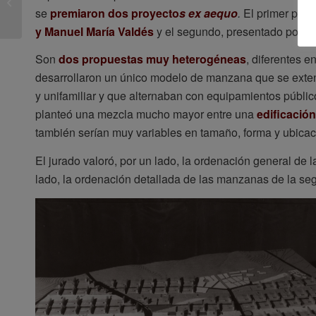
nueva oferta formativa
se
premiaron dos proyecto
s ex aequo
.
El primer proy
del...
y Manuel María Valdés
y el segundo, presentado por
M
Son
dos propuestas muy heterogéneas
, diferentes 
desarrollaron un único modelo de manzana que se exten
y unifamiliar y que alternaban con equipamientos públi
planteó una mezcla mucho mayor entre una
edificación
también serían muy variables en tamaño, forma y ubicac
El jurado valoró, por un lado, la ordenación general de 
lado, la ordenación detallada de las manzanas de la se