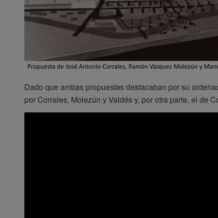
Dado que ambas propuestas destacaban por su ordenación
por Corrales, Molezún y Valdés y, por otra parte, el de C