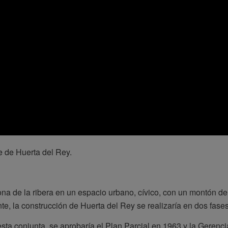
e de Huerta del Rey.
a de la ribera en un espacio urbano, cívico, con un montón de
e, la construcción de Huerta del Rey se realizaría en dos fases
ta conjunta, se aprobaría el Plan Parcial en 1963 y la Gerenci