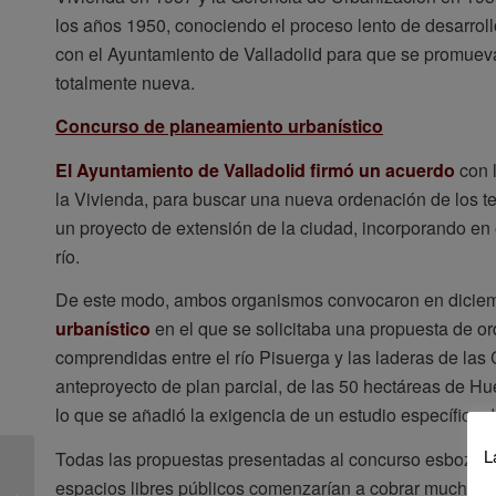
los años 1950, conociendo el proceso lento de desarrollo
con el Ayuntamiento de Valladolid para que se promueva
totalmente nueva.
Concurso de planeamiento urbanístico
El Ayuntamiento de Valladolid firmó un acuerdo
con l
la Vivienda, para buscar una nueva ordenación de los t
un proyecto de extensión de la ciudad, incorporando en 
río.
De este modo, ambos organismos convocaron en dicie
urbanístico
en el que se solicitaba una propuesta de or
comprendidas entre el río Pisuerga y las laderas de las
anteproyecto de plan parcial, de las 50 hectáreas de Hu
lo que se añadió la exigencia de un estudio específico 
L
Todas las propuestas presentadas al concurso esbozaban
Abierto el primer plazo
espacios libres públicos comenzarían a cobrar mucho m
de preinscripción en la