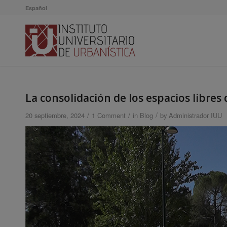
Español
La consolidación de los espacios libres 
/
/
/
20 septiembre, 2024
1 Comment
in
Blog
by
Administrador IUU