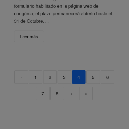
formulario habilitado en la página web del
congreso, el plazo permanecerá abierto hasta el
31 de Octubre. ...
Leer más
‹
1
2
3
4
5
6
7
8
›
»