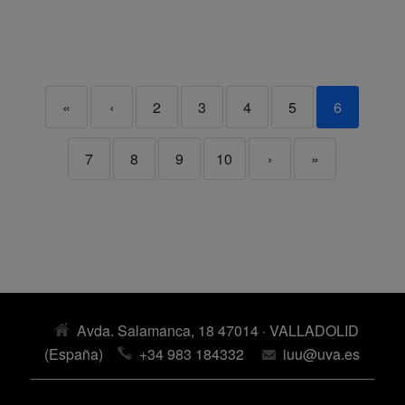
«
‹
2
3
4
5
6
7
8
9
10
›
»
Avda. Salamanca, 18 47014 · VALLADOLID
(España)
+34 983 184332
iuu@uva.es