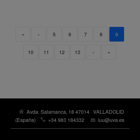
«
‹
5
6
7
8
9
10
11
12
13
›
»
Avda. Salamanca, 18 47014 · VALLADOLID
(España)
+34 983 184332
iuu@uva.es