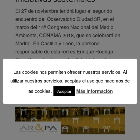
El 27 de noviembre tendrá lugar el segundo
encuentro del Observatorio Ciudad 3R, en el
marco del 14º Congreso Nacional del Medio
Ambiente, CONAMA 2018, que se celebrará en
Madrid. En Castilla y León, la persona
responsable de esta red es Enrique Rodrigo
González, miembro del Instituto Universitario de
Urbanística de la Universidad de Valladolid...
Las cookies nos permiten ofrecer nuestros servicios. Al
utilizar nuestros servicios, aceptas el uso que hacemos de
Leer más
las cookies.
Más información
Aceptar