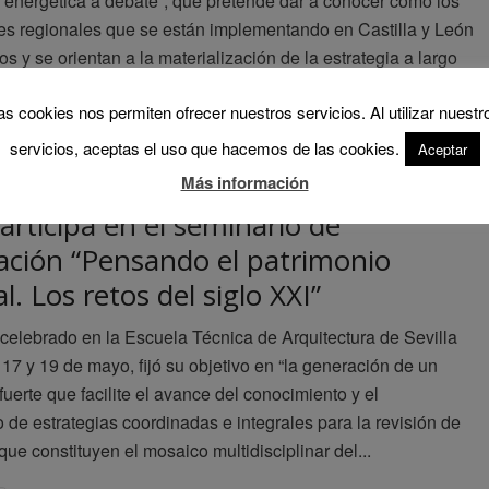
a energética a debate”, que pretende dar a conocer cómo los
nes regionales que se están implementando en Castilla y León
s y se orientan a la materialización de la estrategia a largo
rehabilitación energética en...
as cookies nos permiten ofrecer nuestros servicios. Al utilizar nuestr
servicios, aceptas el uso que hacemos de las cookies.
Aceptar
Más información
articipa en el seminario de
gación “Pensando el patrimonio
al. Los retos del siglo XXI”
 celebrado en la Escuela Técnica de Arquitectura de Sevilla
 17 y 19 de mayo, fijó su objetivo en “la generación de un
uerte que facilite el avance del conocimiento y el
 de estrategias coordinadas e integrales para la revisión de
que constituyen el mosaico multidisciplinar del...