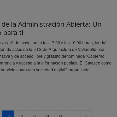
de la Administración Abierta: Un
 para ti
eves 10 de mayo, entre las 17:00 y las 19:00 horas, tendrá
alón de actos de la ETS de Arquitectura de Valladolid una
mativa y de acceso libre y gratuito denominada “Gobierno
sparencia y acceso a la información pública: El Catastro como
 servicios para una sociedad digital”, organizada...
12
13
14
15
16
›
»