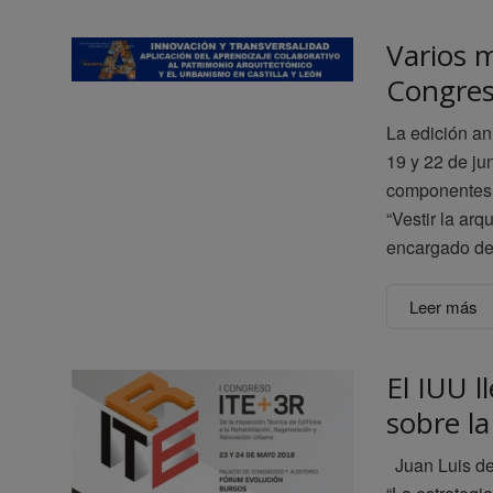
Varios m
Congreso
La edición an
19 y 22 de ju
componentes e
“Vestir la arq
encargado de 
Leer más
El IUU l
sobre la
Juan Luis de