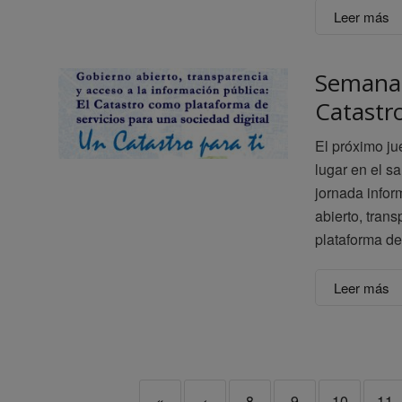
Leer más
Semana 
Catastro
El próximo ju
lugar en el s
jornada infor
abierto, tran
plataforma de
Leer más
«
‹
8
9
10
11