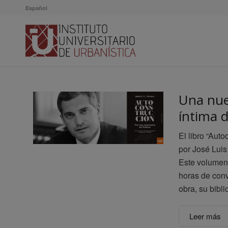
Español
Una nue
íntima 
El libro “Aut
por José Lui
Este volumen
horas de conv
obra, su bibli
Leer más