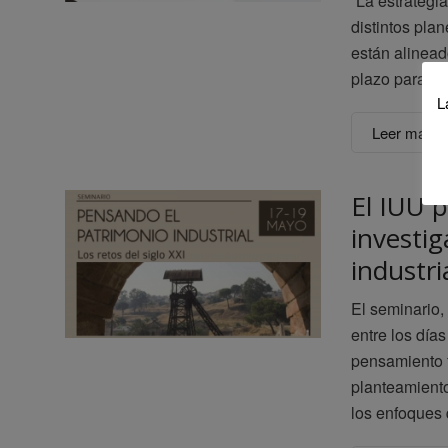
“La estrategi
distintos pla
están alineado
plazo para la 
L
Leer más
El IUU p
investi
industri
El seminario,
entre los días
pensamiento f
planteamiento
los enfoques 