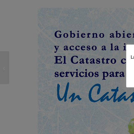
L
Seminario UVa-ULE: “El
conjunto histórico de
Grajal de Campos: de
la...