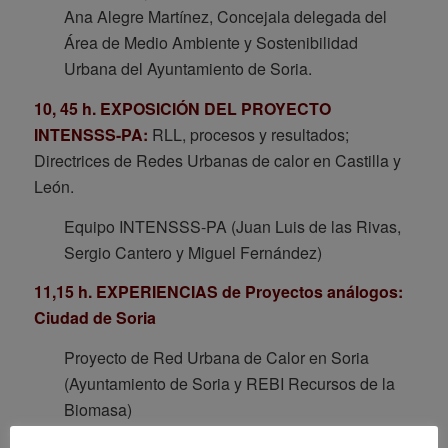
Ana Alegre Martínez, Concejala delegada del
Área de Medio Ambiente y Sostenibilidad
Urbana del Ayuntamiento de Soria.
10, 45 h. EXPOSICIÓN DEL PROYECTO
INTENSSS-PA:
RLL, procesos y resultados;
Directrices de Redes Urbanas de calor en Castilla y
León.
Equipo INTENSSS-PA (Juan Luis de las Rivas,
Sergio Cantero y Miguel Fernández)
11,15 h. EXPERIENCIAS de Proyectos análogos:
Ciudad de Soria
Proyecto de Red Urbana de Calor en Soria
(Ayuntamiento de Soria y REBI Recursos de la
Biomasa)
Javier Yagüe Guisado, Responsable de REBI