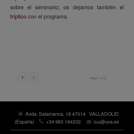
sobre el seminario; os dejamos también el
tríptico
con el programa.
2
1
Page 1 of 2
Avda. Salamanca, 18 47014 · VALLADOLID
(España)
+34 983 184332
iuu@uva.es