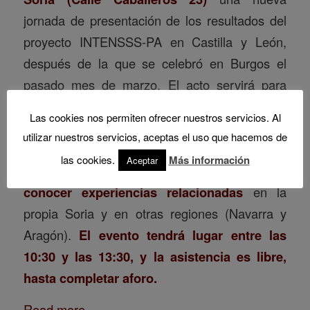
jornada de presentación de los resultados del
proyecto INTENSSS-PA en Castilla y León,
después de la que se celebró en Burgos el
pasado mes de marzo. El acto servirá para
difundir las “Directrices para el desarrollo
Las cookies nos permiten ofrecer nuestros servicios. Al
sostenible y la gestión integrada de redes
utilizar nuestros servicios, aceptas el uso que hacemos de
urbanas de calor en Castilla y León”
,
las cookies.
Más información
Aceptar
elaboradas en el marco del proyecto, y para
conocer experiencias relacionadas
en la
propia Soria y en otras regiones (Navarra y
Aragón).
El evento tendrá lugar entre las
10:30 y las 13:30, y la asistencia es libre,
hasta completar aforo.
Read more