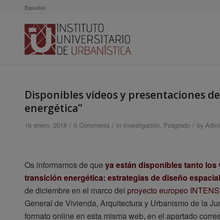
Español
Disponibles vídeos y presentaciones de
energética”
/
/
/
16 enero, 2018
0 Comments
in
Investigación
,
Posgrado
by
Admi
Os informamos de que
ya están disponibles tanto lo
transición energética: estrategias de diseño espacia
de diciembre en el marco del
proyecto europeo INTEN
General de Vivienda, Arquitectura y Urbanismo de la Ju
formato online en esta misma web, en el apartado corr