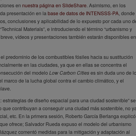
taciones en
nuestra página en SlideShare
. Asimismo, en los
ada presentación en la
base de datos de INTENSSS-PA
, donde
os, conclusiones y aplicabilidad de lo expuesto por cada uno d
“Technical Materials”, e introduciendo el término “urbanismo y
n breve, vídeos y presentaciones también estarán disponibles en
el predominio de los combustibles fósiles hacia su sustitución
cialmente en las ciudades, ya que en ellas se concentra el
 consecución del modelo
Low Carbon Cities
es sin duda uno de l
 marco de la lucha global contra el cambio climático, y el
clave.
: estrategias de diseño espacial para una ciudad sostenible” se
ño que contribuyan a conseguir una ciudad más sostenible, no y
cial, etc. En la primera sesión, Roberto García Berlanga explicó
 que ofrece; Salvador Rueda expuso el modelo del urbanismo
elázquez comentó medidas para la mitigación y adaptación al