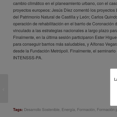
cambio climático en el planeamiento urbano, con el c
proyectos europeos: Jesús Díez comentó los proyectos
del Patrimonio Natural de Castilla y León; Carlos Qui
operación de rehabilitación en el barrio de Coronación
vinculado a las estrategias nacionales a largo plazo para 
Finalmente, en la última sesión participaron Ester Higu
para conseguir barrios más saludables, y Alfonso Vega
desde la Fundación Metrópoli. Finalmente, el seminario
INTENSSS-PA.
L
Seminario “Planificación
de paisajes y espacios
culturales” (9...
Desarrollo Sostenible
,
Energía
,
Formación
,
Formación 
Tags: