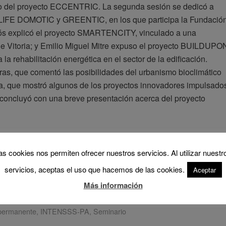
aso del proyecto ECCENTRIC. La segunda sesión se dedicó a
 LIFE DOMOTIC y GREENTIC, en los que participa la Fundació
ndós explicó el proyecto SMARTENCITY, vinculado a una
 de Vitoria; y Emilio Miguel Mitre expuso el proyecto BUILDUPO
la rehabilitación energética en el sector de la edificación.
eras, que comentó las posibilidades del urbanismo bioclimático
ra, que mostró algunos de los proyectos innovadores impulsado
 concluyó con una breve presentación acerca del proyecto
as cookies nos permiten ofrecer nuestros servicios. Al utilizar nuestr
servicios, aceptas el uso que hacemos de las cookies.
Aceptar
Más información
permanente
,
INTENSSS-PA
,
Seminario