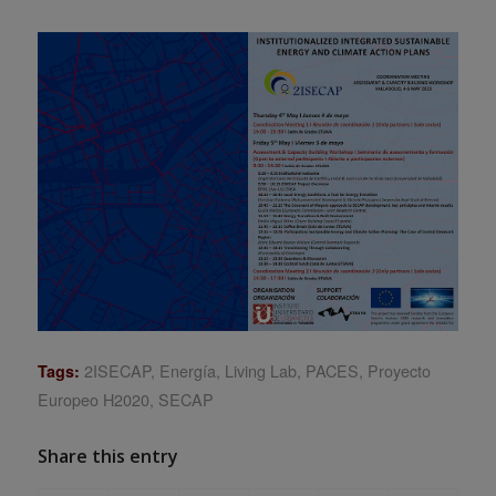
2ISECAP
,
Energía
,
Living Lab
,
PACES
,
Proyecto
Tags:
Europeo H2020
,
SECAP
Share this entry