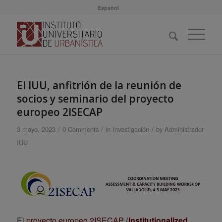
Español
El IUU, anfitrión de la reunión de
socios y seminario del proyecto
europeo 2ISECAP
/
/
/
3 mayo, 2023
0 Comments
in
Investigación
by
Administrador
IUU
El
proyecto europeo 2ISECAP
(
Institutionalized