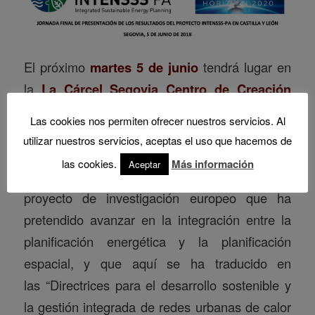
El próximo
martes 5 de junio
tendrá lugar en
la
La Cárcel_Segovia Centro de Creación
(avenida de Juan Carlos I, s/n, Segovia)
la
Las cookies nos permiten ofrecer nuestros servicios. Al
jornada final de presentación de los resultados
utilizar nuestros servicios, aceptas el uso que hacemos de
del proyecto INTENSSS-PA en Castilla y León.
las cookies.
Más información
Aceptar
El acto pondrá fin en nuestra región a este
proyecto de investigación europeo que ha
pretendido avanzar en la integración entre la
planificación energética y la planificación
espacial, y que aquí se ha traducido en
las “Directrices para el desarrollo sostenible y
la gestión integrada de redes urbanas de calor