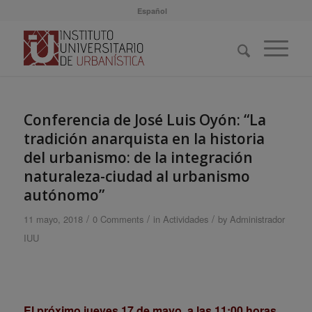
Español
Conferencia de José Luis Oyón: “La
tradición anarquista en la historia
del urbanismo: de la integración
naturaleza-ciudad al urbanismo
autónomo”
/
/
/
11 mayo, 2018
0 Comments
in
Actividades
by
Administrador
IUU
El próximo jueves 17 de mayo, a las 11:00 horas
,