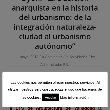
anarquista en la historia
del urbanismo: de la
integración naturaleza-
ciudad al urbanismo
autónomo”
/
/
/
11 mayo, 2018
0 Comments
in
Actividades
by
Administrador IUU
Las cookies nos permiten ofrecer nuestros servicios. Al
utilizar nuestros servicios, aceptas el uso que hacemos de
El próximo jueves 17 de mayo, a las 11:00
las cookies.
Más información
Aceptar
horas
, tendrá lugar en el
salón de grados de
la ETS de Arquitectura de Valladolid
la