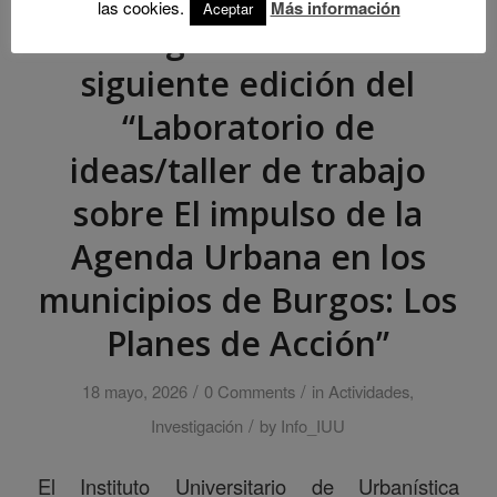
las cookies.
Más información
Aceptar
Burgos recibirá la
siguiente edición del
“Laboratorio de
ideas/taller de trabajo
sobre El impulso de la
Agenda Urbana en los
municipios de Burgos: Los
Planes de Acción”
/
/
18 mayo, 2026
0 Comments
in
Actividades
,
/
Investigación
by
Info_IUU
El Instituto Universitario de Urbanística