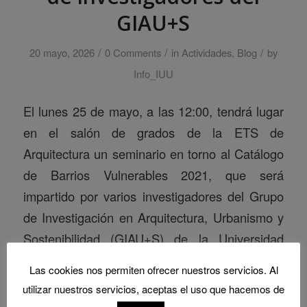
GIAU+S
/
/
/
20 mayo, 2026
0 Comments
in
Actividades
,
Blog
by
Info_IUU
El lunes 25 de mayo, a las 12:00, tendrá lugar
en el salón de grados de la ETS de
Arquitectura un seminario en torno al Catálogo
de Barrios Vulnerables 2021, que será
impartido por varios investigadores del Grupo
de Investigación en Arquitectura, Urbanismo y
Sostenibilidad (GIAU+S) de la Universidad
Politécnica de Madrid a cargo de […]
Las cookies nos permiten ofrecer nuestros servicios. Al
utilizar nuestros servicios, aceptas el uso que hacemos de