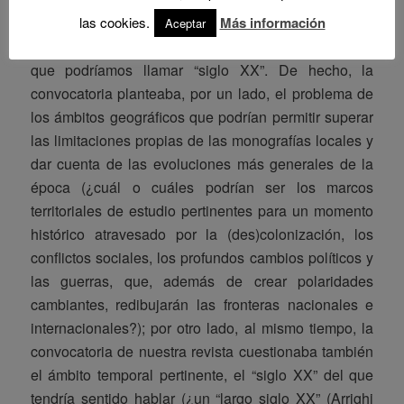
comprender la evolución en el tiempo de la
las cookies.
Más información
Aceptar
materialidad de los hechos urbanos propios de eso
que podríamos llamar “siglo XX”. De hecho, la
convocatoria planteaba, por un lado, el problema de
los ámbitos geográficos que podrían permitir superar
las limitaciones propias de las monografías locales y
dar cuenta de las evoluciones más generales de la
época (¿cuál o cuáles podrían ser los marcos
territoriales de estudio pertinentes para un momento
histórico atravesado por la (des)colonización, los
conflictos sociales, los profundos cambios políticos y
las guerras, que, además de crear polaridades
cambiantes, redibujarán las fronteras nacionales e
internacionales?); por otro lado, al mismo tiempo, la
convocatoria de nuestra revista cuestionaba también
el ámbito temporal pertinente, el “siglo XX” del que
tendría sentido hablar (¿un “largo siglo XX” (Arrighi