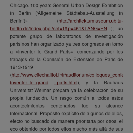
Chicago. 100 years General Urban Design Exhibition
in Berlin (‘Allgemeine Städtebau-Ausstellung in
Berlin’)» (
http://architekturmuseum.ub.tu-
berlin.de/index.php?set=1&p=451&LANG=EN
); un
potente grupo de laboratorios de investigación
parisinos han organizado ya tres congresos en torno
a «Inventer le Grand Paris», comenzando por los
trabajos de la Comisión de Extensión de París de
1913-1919
(
http://www.citechaillot.fr
/fr/auditorium/colloques_confere
inventer_le_grand
_paris.html
), y la Bauhaus
Universität Weimar prepara ya la celebración de su
propia fundación. Un rasgo común a todos estos
acontecimientos centenarios fue su alcance
internacional. Propósito explícito de algunos de ellos,
efecto no buscado de manera prioritaria por otros, el
eco obtenido por todos ellos mucho más allá de sus