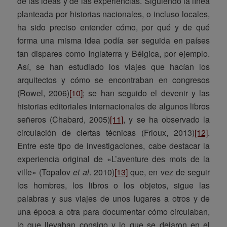
de las ideas y de las experiencias. Siguiendo la línea
planteada por historias nacionales, o incluso locales,
ha sido preciso entender cómo, por qué y de qué
forma una misma idea podía ser seguida en países
tan dispares como Inglaterra y Bélgica, por ejemplo.
Así, se han estudiado los viajes que hacían los
arquitectos y cómo se encontraban en congresos
(Rowel, 2006)
[10]
; se han seguido el devenir y las
historias editoriales internacionales de algunos libros
señeros (Chabard, 2005)
[11]
, y se ha observado la
circulación de ciertas técnicas (Frioux, 2013)
[12]
.
Entre este tipo de investigaciones, cabe destacar la
experiencia original de «L’aventure des mots de la
ville» (Topalov
et al
. 2010)
[13]
que, en vez de seguir
los hombres, los libros o los objetos, sigue las
palabras y sus viajes de unos lugares a otros y de
una época a otra para documentar cómo circulaban,
lo que llevaban consigo y lo que se dejaron en el