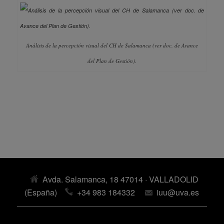
Análisis de la percepción visual del CH de Salamanca (ver doc. de Avance
del Plan de Gestión).
Avda. Salamanca, 18 47014 · VALLADOLID
(España)
+34 983 184332
iuu@uva.es