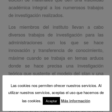
académica integral a los numerosos trabajos
de investigación realizados.
Los miembros del instituto llevan a cabo
diversos trabajos de investigación para las
administraciones con los que se hace
innovación y transferencia de conocimiento,
máxime cuando se trabaja en temas arduos
donde se hace precisa una investigación
teórica que sustente el modelo del plan y una
disposición creativa, como ha venido siendo el
Las cookies nos permiten ofrecer nuestros servicios. Al
caso de los instrumentos de ordenación del
utilizar nuestros servicios, aceptas el uso que hacemos de
territorio y otros vinculados al patrimonio
las cookies.
Más información
Aceptar
cultural. Los trabajos de investigación a veces
dan algún fruto editorial, sobre todo de la mano