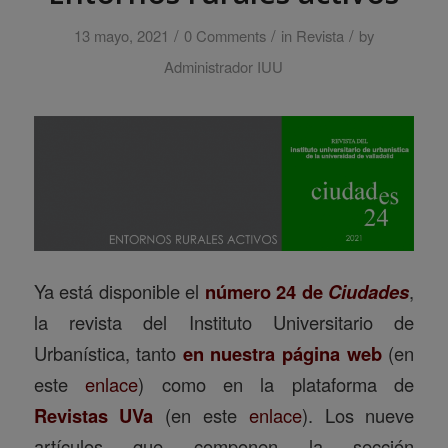
/
/
/
13 mayo, 2021
0 Comments
in
Revista
by
Administrador IUU
Ya está disponible el
número 24 de
Ciudades
,
la revista del Instituto Universitario de
Urbanística, tanto
en nuestra página web
(en
este
enlace
) como en la plataforma de
Revistas UVa
(en este
enlace
). Los nueve
artículos que componen la sección