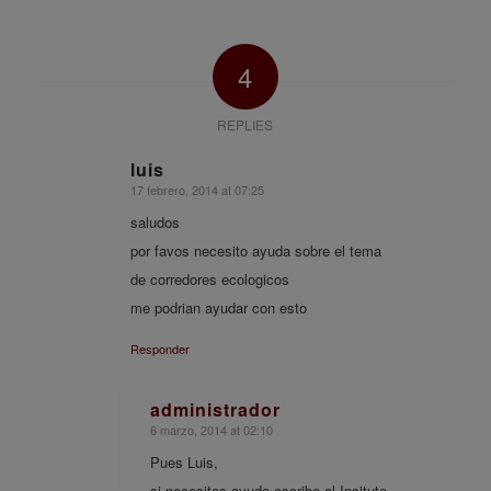
4
REPLIES
luis
17 febrero, 2014 at 07:25
says:
saludos
por favos necesito ayuda sobre el tema
de corredores ecologicos
me podrian ayudar con esto
Responder
administrador
6 marzo, 2014 at 02:10
says:
Pues Luis,
si necesitas ayuda escribe al Insituto