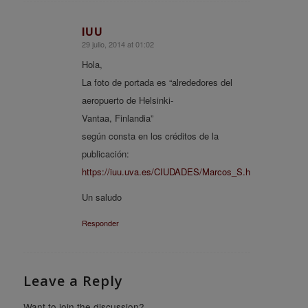
IUU
29 julio, 2014 at 01:02
says:
Hola,
La foto de portada es “alrededores del
aeropuerto de Helsinki-
Vantaa, Finlandia”
según consta en los créditos de la
publicación:
https://iuu.uva.es/CIUDADES/Marcos_S.htm
Un saludo
Responder
Leave a Reply
Want to join the discussion?