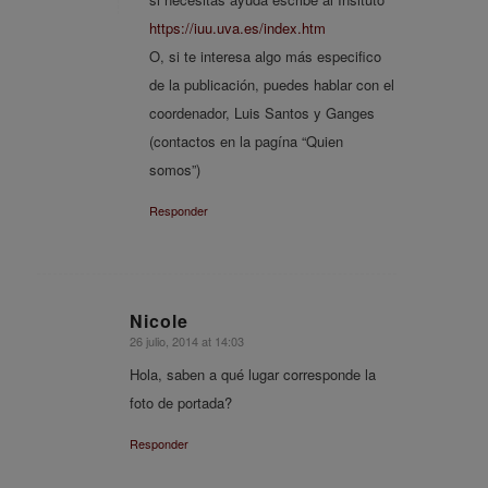
https://iuu.uva.es/index.htm
O, si te interesa algo más especifico
de la publicación, puedes hablar con el
coordenador, Luis Santos y Ganges
(contactos en la pagína “Quien
somos”)
Responder
Nicole
26 julio, 2014 at 14:03
says:
Hola, saben a qué lugar corresponde la
foto de portada?
Responder