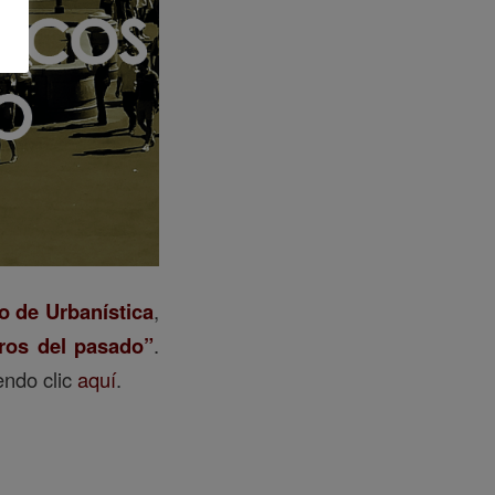
io de Urbanística
,
uros del pasado”
.
endo clic
aquí
.