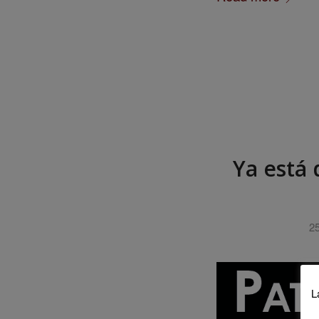
Ya está 
25
L