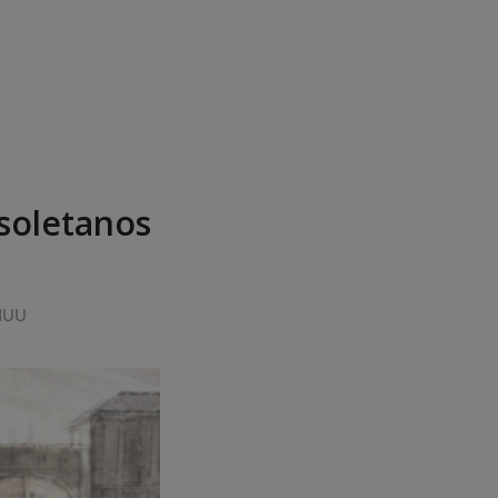
isoletanos
 IUU