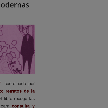
 modernas
”
, coordinado por
: retratos de la
El libro recoge las
e para
consulta y