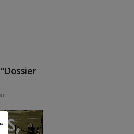
 “Dossier
UU
os