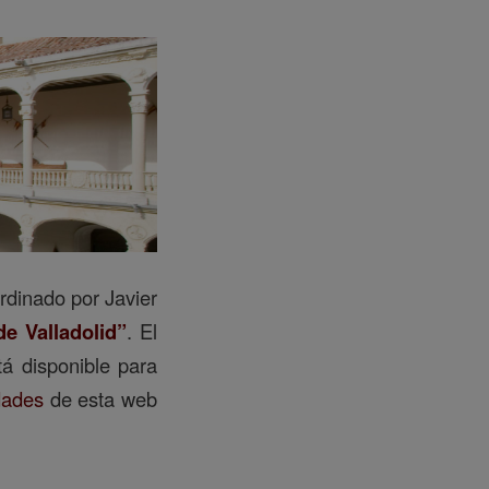
ordinado por Javier
de Valladolid”
. El
tá disponible para
dades
de esta web