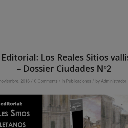
ditorial: Los Reales Sitios vall
– Dossier Ciudades Nº2
/
/
/
noviembre, 2016
0 Comments
in
Publicaciones
by
Administrador