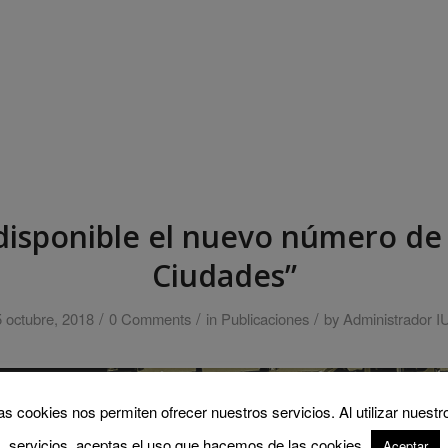
disponible el nuevo número de
Ciudades”
/
/
/
 octubre, 2018
0 Comments
in
Publicaciones
by
Administrador I
as cookies nos permiten ofrecer nuestros servicios. Al utilizar nuestr
servicios, aceptas el uso que hacemos de las cookies.
Aceptar