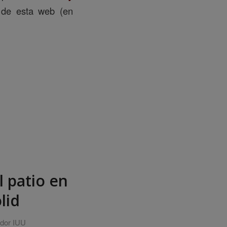
de esta web (en
l patio en
lid
ador IUU