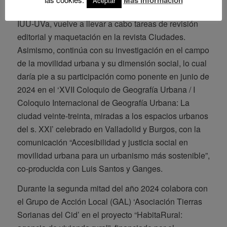
Más información
Aceptar
duración de la beca, que desarrolla acogido por el
IUU-UVa, vuelve a llevar a cabo tareas de revisión
editorial y maquetación en la revista Ciudades.
Asimismo, continúa con su investigación en el campo
de la movilidad urbana y su dimensión social, lo cual
daría pie a su participación como ponente en junio de
2024 en el ‘XVII Coloquio de Geografía Urbana / I
Coloquio Internacional de Geografía Urbana: La
ciudad veinte-treinta, miradas a los espacios urbanos
del s. XXI’ celebrado en Valladolid y Burgos, con la
comunicación “Accesibilidad y justicia social en
movilidad urbana para un urbanismo más sostenible”,
co-producida con Luis Santos y Ganges.
Durante la segunda mitad del año 2024 colabora con
el Grupo de Acción Local (GAL) ‘Asociación Tierras
Sorianas del Cid’ en el proyecto “HabitaRural: