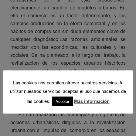
efectivamente, un cambio de modelos urbanos. En
ello el comercio es un factor determinante, y los
cambios producidos en la oferta comercial y en los
hábitos de compra son sin duda elementos clave de
cualquier diagnóstico.Las razones ambientales se
mezclan con las económicas, las culturales y las
sociales. Se ha planteado, a lo largo del trabajo, la
revitalización de los espacios urbanos históricos
como una exigencia cultural clave –lógicas
patrimoniales de conservación y puesta en valor-.
Las cookies nos permiten ofrecer nuestros servicios. Al
Asimismo se ha comprobado como el fomento de un
utilizar nuestros servicios, aceptas el uso que hacemos de
desarrollo urbano sostenible es un argumento
las cookies.
Más información
Aceptar
complementario, prioritario en las políticas de la UE.
Se han analizado las estrategias y programas de
acciones urbanísticas dirigidos a la revitalización
urbana con el impulso del comercio en los espacios