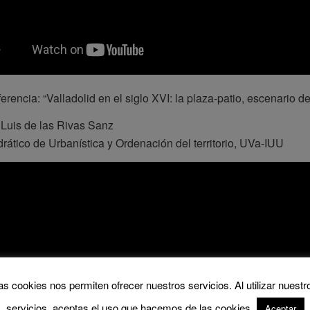
erencia: “Valladolid en el siglo XVI: la plaza-patio, escenario d
Luis de las Rivas Sanz
rático de Urbanística y Ordenación del territorio, UVa-IUU
as cookies nos permiten ofrecer nuestros servicios. Al utilizar nuestr
servicios, aceptas el uso que hacemos de las cookies.
Aceptar