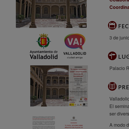
Coordina
FE
3 de juni
LU
Palacio R
PR
Valladoli
El semin
ser diver
A modo de