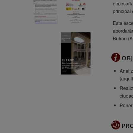
necesaria
principal
Este esce
abordarán
Butrón (A
OBJ
Analiz
(arqui
Realiz
ciudad
Poner 
PR