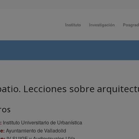
Instituto
Investigación
Posgra
patio. Lecciones sobre arquitect
TOS
a:
Instituto Universitario de Urbanística
e:
Ayuntamiento de Valladolid
n:
IV SUIGE y Audiovisuales UVa