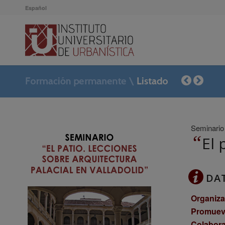
Español
Seminario
“
El 
DA
Organiz
Promuev
Colabora