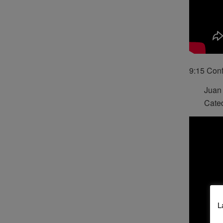
9:15 Conf
Juan 
Cated
L