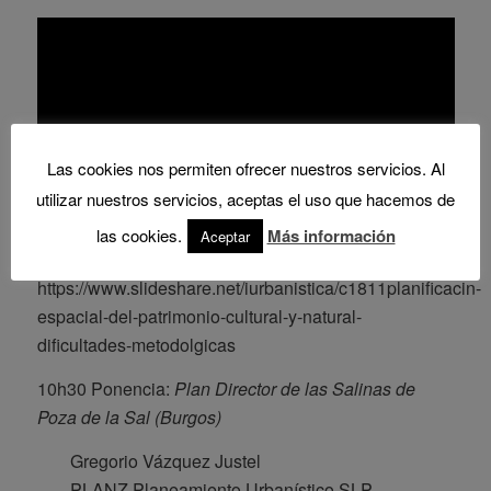
Las cookies nos permiten ofrecer nuestros servicios. Al
utilizar nuestros servicios, aceptas el uso que hacemos de
las cookies.
Más información
Aceptar
https://www.slideshare.net/iurbanistica/c1811planificacin-
espacial-del-patrimonio-cultural-y-natural-
dificultades-metodolgicas
10h30 Ponencia:
Plan Director de las Salinas de
Poza de la Sal (Burgos)
Gregorio Vázquez Justel
PLANZ Planeamiento Urbanístico SLP