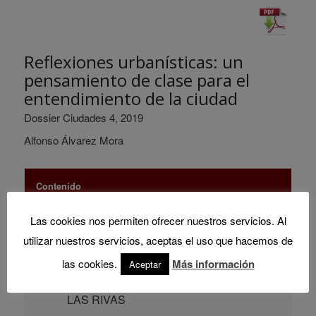
Reflexiones urbanísticas: un
pensamiento de clase para el
entendimiento de la ciudad
Dossier Ciudades 4, 2019
Alfonso Álvarez Mora
Contenido
Las cookies nos permiten ofrecer nuestros servicios. Al
ÍNDICE
utilizar nuestros servicios, aceptas el uso que hacemos de
Ideas, ciudades, amigos. Releyendo a
las cookies.
Más información
Aceptar
Alfonso Álvarez Mora
. Juan Luis DE
LAS RIVAS