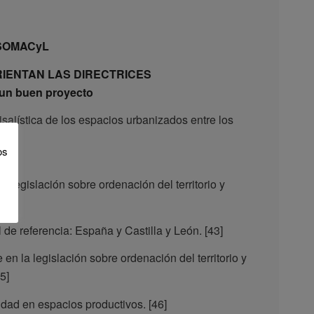
r SOMACyL
RIENTAN LAS DIRECTRICES
 un buen proyecto
isajística de los espacios urbanizados entre los
os
la legislación sobre ordenación del territorio y
 de referencia: España y Castilla y León. [43]
n la legislación sobre ordenación del territorio y
5]
lidad en espacios productivos. [46]