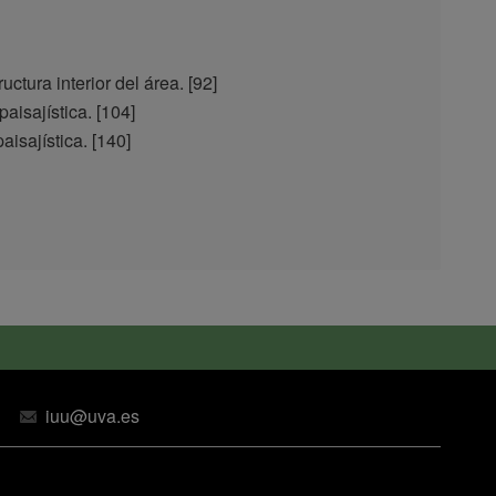
ctura interior del área. [92]
isajística. [104]
isajística. [140]
iuu@uva.es