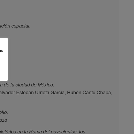
ación espacial.
os
na de la ciudad de México.
alvador Esteban Urrieta García, Rubén Cantú Chapa,
llo.
Pozo
 histórico en la Roma del novecientos: los