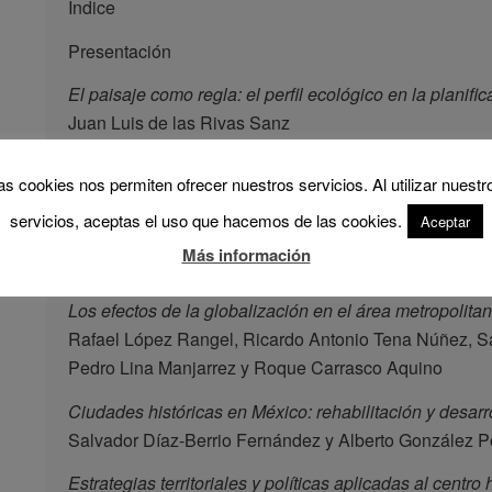
Indice
Presentación
El paisaje como regla: el perfil ecológico en la planific
Juan Luis de las Rivas Sanz
Estado, planeación y territorio en México.
as cookies nos permiten ofrecer nuestros servicios. Al utilizar nuestr
Paul García Castañeda
servicios, aceptas el uso que hacemos de las cookies.
Aceptar
La transición de la planeación territorial en Mexico.
Más información
Jorge González-Aragón Castellanos
Los efectos de la globalización en el área metropolita
Rafael López Rangel, Ricardo Antonio Tena Núñez, S
Pedro Lina Manjarrez y Roque Carrasco Aquino
Ciudades históricas en México: rehabilitación y desarro
Salvador Díaz-Berrio Fernández y Alberto González 
Estrategias territoriales y políticas aplicadas al centro