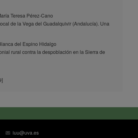
María Teresa Pérez-Cano
 local de la Vega del Guadalquivir (Andalucía). Una
lanca del Espino Hidalgo
ial rural contra la despoblación en la Sierra de
9]
iuu@uva.es