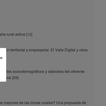
ña rural activa [13]
ción territorial y empresarial. El Valle Digital y otros
os
íaz
perfiles sociodemográficos y laborales del oferente
o rural [39]
as mayores de las zonas rurales? Una propuesta de