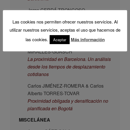
Jorge CERDÁ TRONCOSO
El uso del tiempo en espacios próximos.
Las cookies nos permiten ofrecer nuestros servicios. Al
Una caracterización de la ciudad de
utilizar nuestros servicios, aceptas el uso que hacemos de
Barcelona (2006)
las cookies.
Más información
Aceptar
Oriol MARQUET SARDÁ & Carme
MIRALLES-GUASCH
La proximidad en Barcelona. Un análisis
desde los tiempos de desplazamiento
cotidianos
Carlos JIMÉNEZ-ROMERA & Carlos
Alberto TORRES-TOVAR
Proximidad obligada y densificación no
planificada en Bogotá
MISCELÁNEA