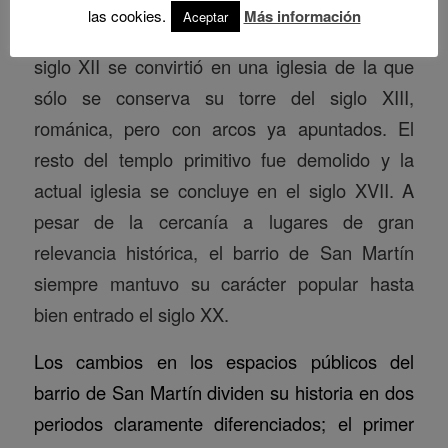
musulmana en la ciudad durante la edad
las cookies.
Más información
Aceptar
media. La antigua ermita de San Martín del
siglo XII se convirtió en una iglesia de la que
sólo se conserva su torre del siglo XIII,
románica, pero con arcos ya apuntados. El
resto del templo primitivo fue demolido y la
actual iglesia se concluye en el siglo XVII. A
pesar de la cercanía a lugares de gran
relevancia histórica, el barrio de San Martín
siempre mantuvo su carácter popular hasta
bien entrado el siglo XX.
Los cambios en los espacios públicos del
barrio de San Martín dividen su historia en dos
periodos claramente diferenciados; el primer