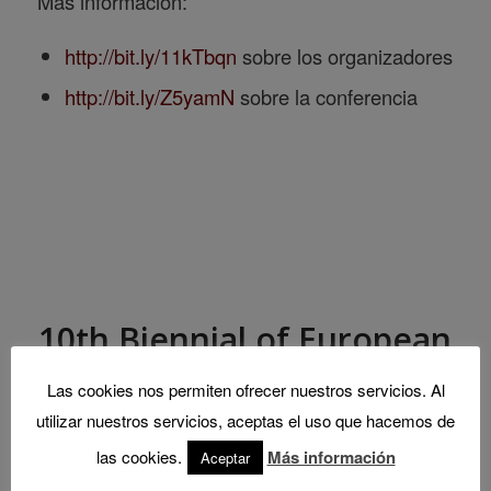
Más información:
http://bit.ly/11kTbqn
sobre los organizadores
http://bit.ly/Z5yamN
sobre la conferencia
10th Biennial of European
Towns and Town Planners
Las cookies nos permiten ofrecer nuestros servicios. Al
utilizar nuestros servicios, aceptas el uso que hacemos de
/
/
/
17 abril, 2013
0 Comments
in
Blog
by
Administrador
las cookies.
Más información
Aceptar
IUU