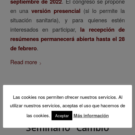
septiembre de 2022
. El congreso se propone
en una
versión presencial
(si lo permite la
situación sanitaria), y para quienes estén
interesados en participar,
la recepción de
resúmenes permanecerá abierta hasta el 28
de febrero
.
Read more
Las cookies nos permiten ofrecer nuestros servicios. Al
utilizar nuestros servicios, aceptas el uso que hacemos de
las cookies.
Más información
Aceptar
Seminario “Cambio