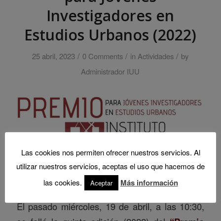
Investigadores en
Estudios Urbanos (2022)
/
/
/
25 abril, 2023
0 Comments
in
Actividades
by
Administrador IUU
Las cookies nos permiten ofrecer nuestros servicios. Al
utilizar nuestros servicios, aceptas el uso que hacemos de
las cookies.
Más información
Aceptar
El pasado miércoles, 19 de abril, a las 10:30,