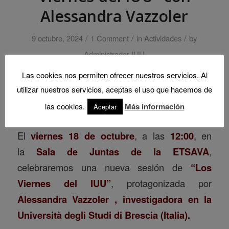
Alessandra Vazzoler
/
/
/
9 octubre, 2024
1 Comment
in
Actividades
by
Administrador IUU
Las cookies nos permiten ofrecer nuestros servicios. Al
utilizar nuestros servicios, aceptas el uso que hacemos de
las cookies.
Más información
Aceptar
El
viernes 18 de octubre
, a las
12:00
, en
la
Sala de Juntas de la ETSAVA
,
celebraremos una nueva sesión de
“Los
Viernes del IUU”
, protagonizada por
Alessandra Vazzoler , investigadora en la
Università degli Studi di Brescia (Italia).