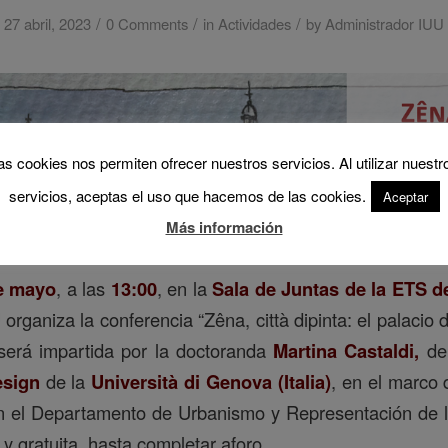
/
/
/
27 abril, 2023
0 Comments
in
Actividades
by
Administrador IUU
as cookies nos permiten ofrecer nuestros servicios. Al utilizar nuestr
servicios, aceptas el uso que hacemos de las cookies.
Aceptar
Más información
e mayo
, a las
13:00
, en la
Sala de Juntas de la ETS d
U
organiza la conferencia “Zêna, città dipinta: el palacio
 será impartida por la doctoranda
Martina Castaldi,
de
esign
de la
Università di Genova (Italia)
, en el marco 
n el Departamento de Urbanismo y Representación de l
e y gratuita, hasta completar aforo.