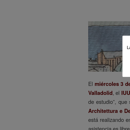
L
El
miércoles 3 d
Valladolid
, el
IU
de estudio”, que
Architettura e D
está realizando e
asistencia es libr