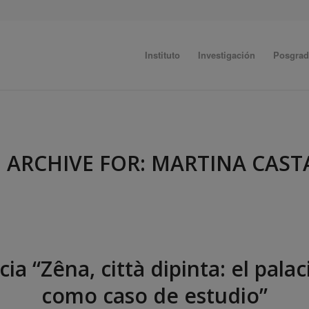
Instituto
Investigación
Posgra
 ARCHIVE FOR:
MARTINA CAST
a “Zêna, città dipinta: el palac
como caso de estudio”