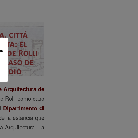
os
e Arquitectura de
 de Rolli como caso
l
Dipartimento di
de la estancia que
a Arquitectura. La