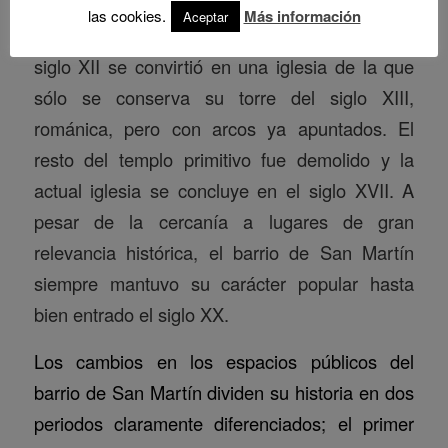
musulmana en la ciudad durante la edad
las cookies.
Más información
Aceptar
media. La antigua ermita de San Martín del
siglo XII se convirtió en una iglesia de la que
sólo se conserva su torre del siglo XIII,
románica, pero con arcos ya apuntados. El
resto del templo primitivo fue demolido y la
actual iglesia se concluye en el siglo XVII. A
pesar de la cercanía a lugares de gran
relevancia histórica, el barrio de San Martín
siempre mantuvo su carácter popular hasta
bien entrado el siglo XX.
Los cambios en los espacios públicos del
barrio de San Martín dividen su historia en dos
periodos claramente diferenciados; el primer