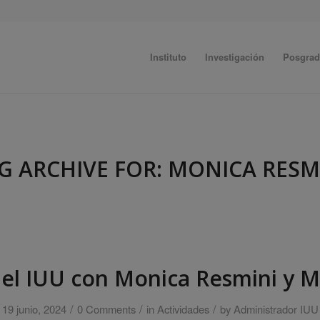
Instituto
Investigación
Posgra
G ARCHIVE FOR:
MONICA RESM
el IUU con Monica Resmini y M
/
/
/
19 junio, 2024
0 Comments
in
Actividades
by
Administrador IUU