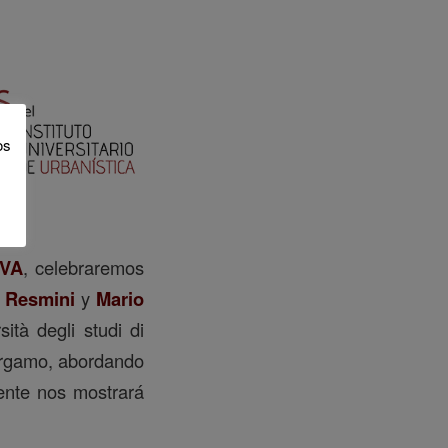
os
AVA
, celebraremos
 Resmini
y
Mario
ità degli studi di
Bérgamo, abordando
ente nos mostrará