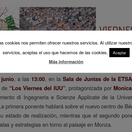
as cookies nos permiten ofrecer nuestros servicios. Al utilizar nuestr
servicios, aceptas el uso que hacemos de las cookies.
Aceptar
Más información
 junio
, a las
13:00
, en la
Sala de Juntas de la ETS
n de
“Los Viernes del IUU”
, protagonizada por
Monica
imento di Ingegneria e Scienze Applicate de la Univers
 La primera ponente hablará sobre el nuevo centro de 
su estado de realización, mientras que el segundo pon
alas y estrategias en torno al paisaje en Monza.